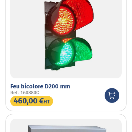
Feu bicolore D200 mm
Réf.
160880C
460,00
€
HT