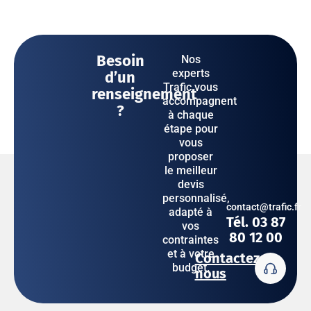
Besoin
Nos
experts
d’un
Trafic vous
renseignement
accompagnent
?
à chaque
étape pour
vous
proposer
le meilleur
devis
personnalisé,
contact@trafic.fr
adapté à
Tél. 03 87
vos
80 12 00
contraintes
et à votre
Contactez-
budget.
nous