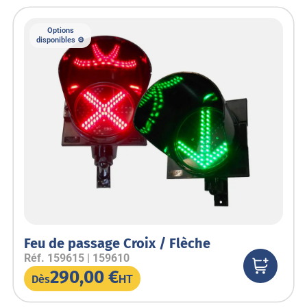
Options
disponibles ⚙️
Feu de passage Croix / Flèche
Réf.
159615 | 159610
290,00
€
Dès
HT