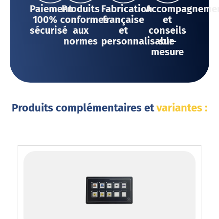
Paiement
Produits
Fabrication
Accompagneme
100%
conformes
française
et
sécurisé
aux
et
conseils
normes
personnalisable
sur-
mesure
Produits complémentaires et
variantes :