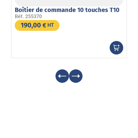
Boîtier de commande 10 touches T10
Fe
or
Réf.
255370
Ré
190,00
€
HT