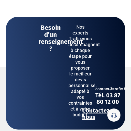
Besoin
Nos
experts
d’un
Trafic vous
renseignement
accompagnent
?
à chaque
étape pour
vous
proposer
le meilleur
devis
personnalisé,
contact@trafic.fr
adapté à
Tél. 03 87
vos
80 12 00
contraintes
et à votre
Contactez-
budget.
nous