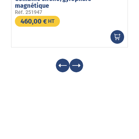
magnétique
1
Réf.
251947
Ré
460,00
€
HT