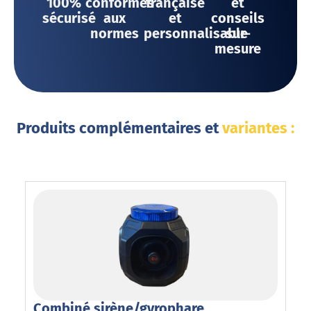
100%
conformes
française
et
sécurisé
aux
et
conseils
normes
personnalisable
sur-
mesure
Produits complémentaires et
variantes :
Combiné sirène/gyrophare
Gy