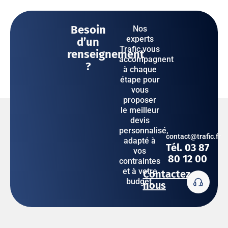
Besoin
Nos
experts
d’un
Trafic vous
renseignement
accompagnent
?
à chaque
étape pour
vous
proposer
le meilleur
devis
personnalisé,
contact@trafic.fr
adapté à
Tél. 03 87
vos
80 12 00
contraintes
et à votre
Contactez-
budget.
nous