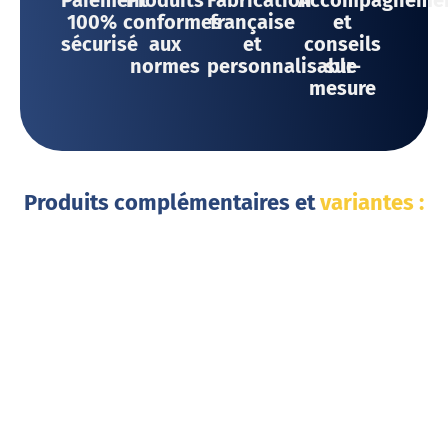
Paiement
Produits
Fabrication
Accompagneme
100%
conformes
française
et
sécurisé
aux
et
conseils
normes
personnalisable
sur-
mesure
Produits complémentaires et
variantes :