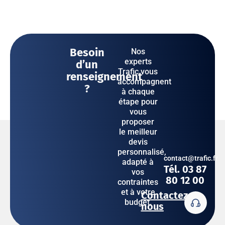
Besoin
Nos
experts
d’un
Trafic vous
renseignement
accompagnent
?
à chaque
étape pour
vous
proposer
le meilleur
devis
personnalisé,
contact@trafic.fr
adapté à
Tél. 03 87
vos
80 12 00
contraintes
et à votre
Contactez-
budget.
nous