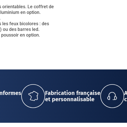
s orientables. Le coffret de
aluminium en option.
.
les feux bicolores : des
 ou des barres led.
 poussoir en option.
onformes
Fabrication française
et personnalisable
c