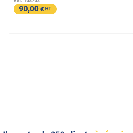
Réf.
168762
90,00
€
HT