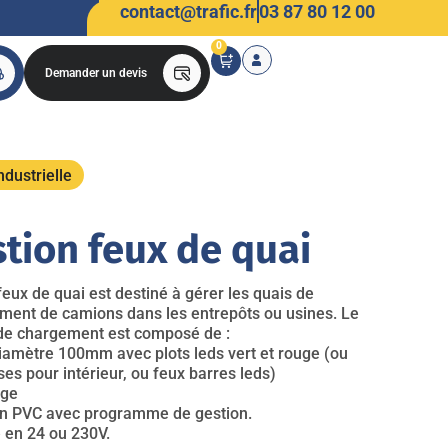
contact@trafic.fr
03 87 80 12 00
0
Demander un devis
ndustrielle
stion feux de quai
feux de quai est destiné à gérer les quais de
ent de camions dans les entrepôts ou usines. Le
s de chargement est composé de :
diamètre 100mm avec plots leds vert et rouge (ou
es pour intérieur, ou feux barres leds)
uge
ion PVC avec programme de gestion.
e en 24 ou 230V.