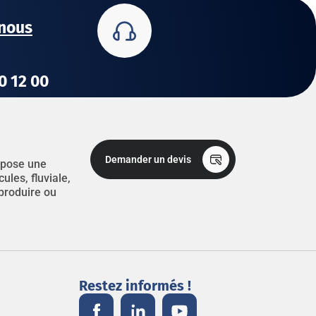
nous
80 12 00
Demander un devis
ropose une
les, fluviale,
 produire ou
Restez informés !