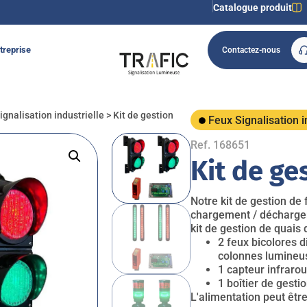
Catalogue produit
treprise
Contactez-nous
ignalisation industrielle
>
Kit de gestion
Feux Signalisation i
Ref. 168651
Kit de ge
Notre kit de gestion de 
chargement / déchargem
kit de gestion de quai
2 feux bicolores 
colonnes lumineus
1 capteur infraro
1 boîtier de gest
L'alimentation peut êtr