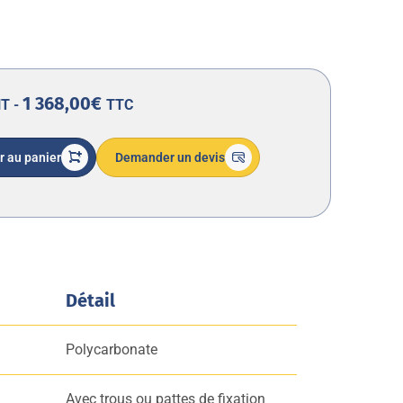
1 368,00€
T -
TTC
r au panier
Demander un devis
Détail
Polycarbonate
Avec trous ou pattes de fixation