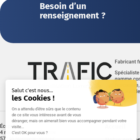
Besoin d’un
renseignement ?
Fabricant f
Spécialiste
gamme compl
ferroviaire
d’assembler
Accueil
Écoparc
4 rue Jean-Louis Étienne
57140 Norroy-le-Veneur
Notre entre