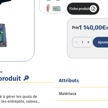
Fiche produit
1 140,00€
Prix
H
-
+
Ajoute
re
produit 🔎
Attributs
Matériaux
é à gérer les quais de
les entrepôts, usines…