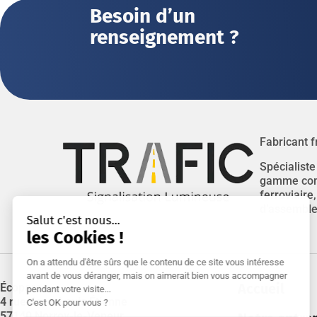
Besoin d’un
renseignement ?
Fabricant f
Spécialiste
gamme compl
ferroviaire
d’assembler
Accueil
Écoparc
4 rue Jean-Louis Étienne
57140 Norroy-le-Veneur