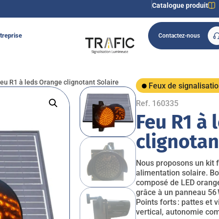
Catalogue produit
treprise
Contactez-nous
eu R1 à leds Orange clignotant Solaire
Feux de signalisati
Ref. 160335
Feu R1 à 
clignotan
Nous proposons un kit 
alimentation solaire. B
composé de LED oranges 
grâce à un panneau 56 W
Points forts : pattes et
vertical, autonomie comp