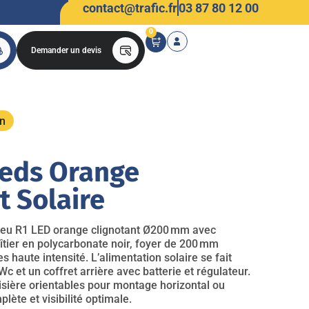
contact@trafic.fr
03 87 80 12 00
0
Demander un devis
on
leds Orange
t Solaire
feu R1 LED orange clignotant Ø200 mm avec
oîtier en polycarbonate noir, foyer de 200 mm
haute intensité. L’alimentation solaire se fait
c et un coffret arrière avec batterie et régulateur.
 visière orientables pour montage horizontal ou
lète et visibilité optimale.