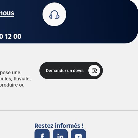
nous
80 12 00
Demander un devis
ropose une
les, fluviale,
 produire ou
Restez informés !