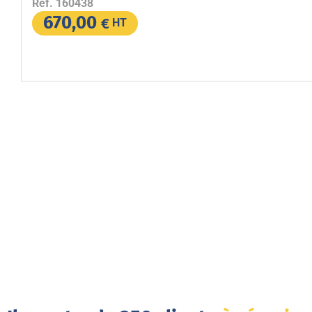
Réf.
160438
670,00
€
HT