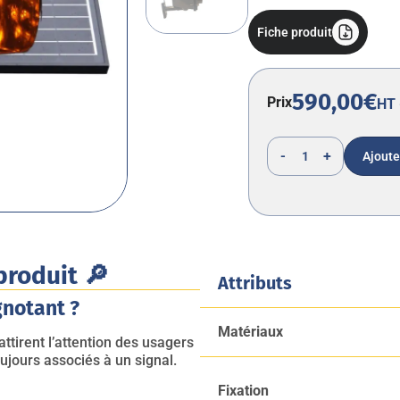
Fiche produit
590,00€
Prix
HT
-
+
Ajoute
produit 🔎
Attributs
gnotant ?
Matériaux
ttirent l’attention des usagers
oujours associés à un signal.
Fixation