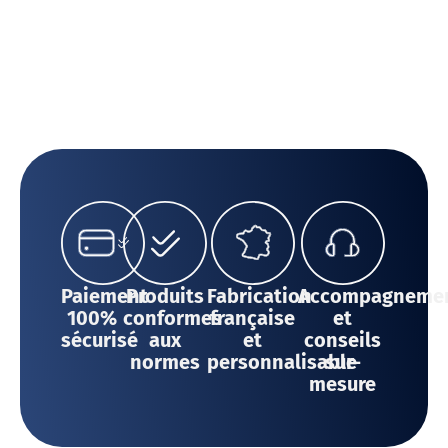
Paiement
Produits
Fabrication
Accompagneme
100%
conformes
française
et
sécurisé
aux
et
conseils
normes
personnalisable
sur-
mesure