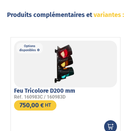
Produits complémentaires et
variantes :
Options
disponibles ⚙️
d
Feu Tricolore D200 mm
Fe
Al
Réf.
160983C / 160983D
Ré
750,00
€
HT