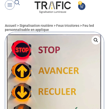
0
Accueil
>
Signalisation routière
>
Feux tricolores
>
Feu led
personnalisable en applique